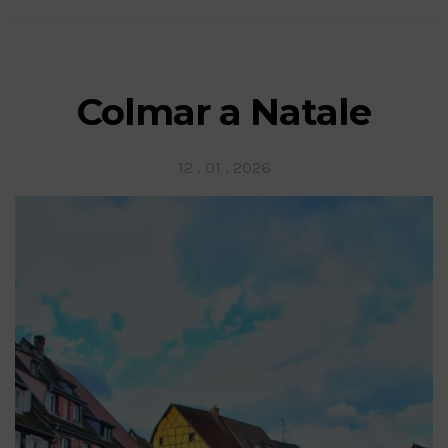
Colmar a Natale
Posted
12 . 01 . 2026
on