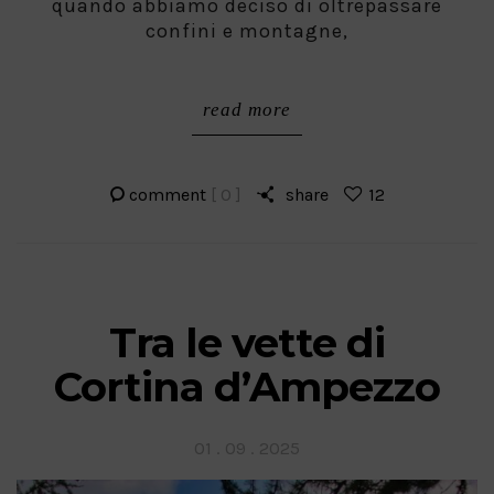
quando abbiamo deciso di oltrepassare
confini e montagne,
read more
comment
[ 0 ]
share
12
Tra le vette di
Cortina d’Ampezzo
Posted
01 . 09 . 2025
on