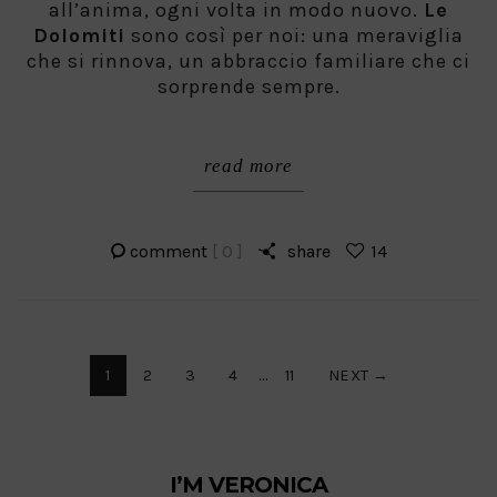
all’anima, ogni volta in modo nuovo.
Le
Dolomiti
sono così per noi: una meraviglia
che si rinnova, un abbraccio familiare che ci
sorprende sempre.
read more
comment
[ 0 ]
share
14
Paginazione
1
2
3
4
…
11
NEXT →
degli
I’M VERONICA