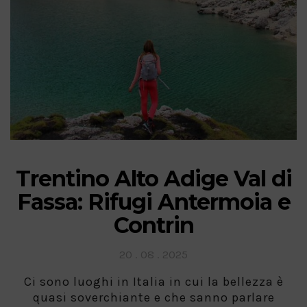
Trentino Alto Adige Val di
Fassa: Rifugi Antermoia e
Contrin
Posted
20 . 08 . 2025
on
Ci sono luoghi in Italia in cui la bellezza è
quasi soverchiante e che sanno parlare