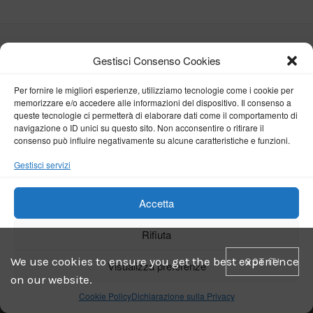
MOST COMMENTED POSTS
Gestisci Consenso Cookies
Per fornire le migliori esperienze, utilizziamo tecnologie come i cookie per
Il sentiero degli Dei
memorizzare e/o accedere alle informazioni del dispositivo. Il consenso a
09 . 02 . 2021
queste tecnologie ci permetterà di elaborare dati come il comportamento di
navigazione o ID unici su questo sito. Non acconsentire o ritirare il
consenso può influire negativamente su alcune caratteristiche e funzioni.
Gestisci servizi
Accetta
Rifiuta
Weekend a Parigi
Posted
28 . 11 . 2018
We use cookies to ensure you get the best experience
GOT IT!
Visualizza preferenze
on
on our website.
Hi! I’m Veryblond
Cookie Policy
Dichiarazione sulla Privacy
24 . 10 . 2018