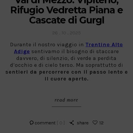
Rifugio Vedretta Piana e
Cascate di Gurgl
Posted
26 . 10 . 2025
on
Durante il nostro viaggio in
Trentino Alto
Adige
sentivamo il bisogno di staccare
davvero, di silenzio, di verde a perdita
d’occhio e di cielo terso. Ma soprattutto di
sentieri da percorrere con il passo lento e
il cuore aperto.
read more
comment
[ 0 ]
share
12