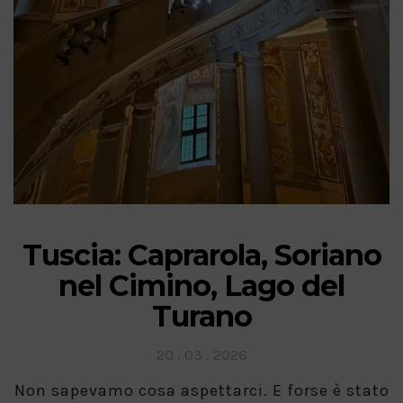
Tuscia: Caprarola, Soriano
nel Cimino, Lago del
Turano
Posted
20 . 03 . 2026
on
Non sapevamo cosa aspettarci. E forse è stato