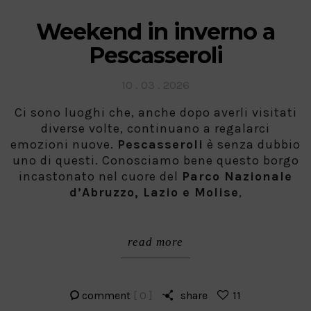
Weekend in inverno a
Pescasseroli
Posted
10 . 03 . 2026
on
Ci sono luoghi che, anche dopo averli visitati
diverse volte, continuano a regalarci
emozioni nuove.
Pescasseroli
è senza dubbio
uno di questi. Conosciamo bene questo borgo
incastonato nel cuore del
Parco Nazionale
d’Abruzzo, Lazio e Molise
,
read more
comment
[ 0 ]
share
11