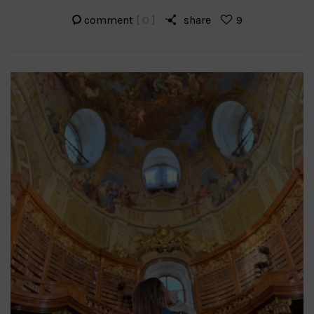
comment
[ 0 ]
share
9