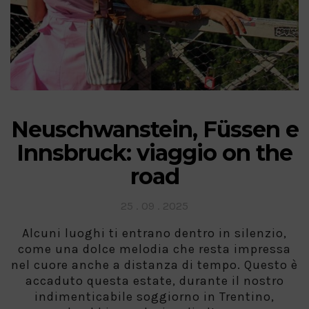
Neuschwanstein, Füssen e
Innsbruck: viaggio on the
road
Posted
25 . 09 . 2025
on
Alcuni luoghi ti entrano dentro in silenzio,
come una dolce melodia che resta impressa
nel cuore anche a distanza di tempo. Questo è
accaduto questa estate, durante il nostro
indimenticabile soggiorno in Trentino,